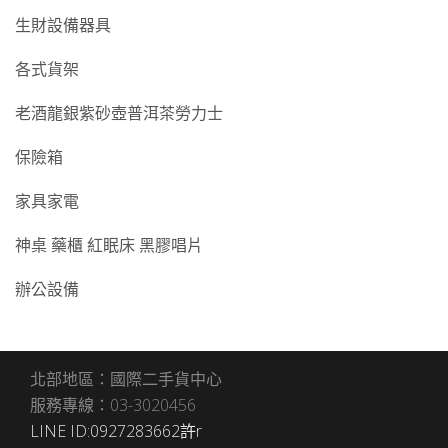
生財設備器具
各式貨架
老酒龍銀紫砂壺普洱茶勞力士
保險箱
家具家電
神桌 藥櫃 紅眠床 黑膠唱片
辦公設備
北部地區：國際二手貨中心
服務專線：03-3020456
LINE ID:0927283662許r