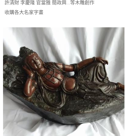
許清財 李慶隆 官當雅 簡政興....等木雕創作
收購各大名家字畫